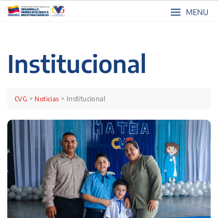
Skip
MENU
to
content
Institucional
>
>
Institucional
CVG
Noticias