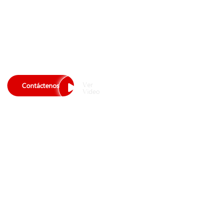
Desarrollo integral,
humanista y sustentable
de la Zona de Desarrollo
de Guayana para el
Mundo!
Ver
Contáctenos
Video