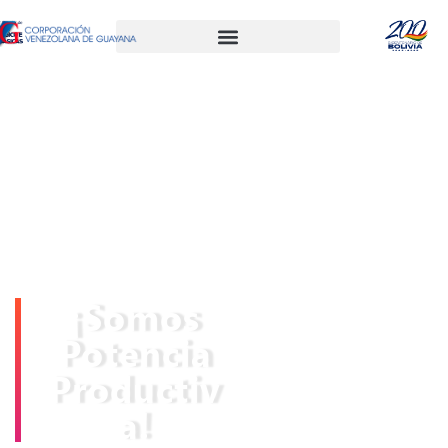
¡Somos
Potencia
Productiv
a!