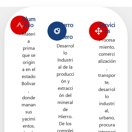
Alum
inio
Hierro
Servici
-
os
Materi
Acero
Procesa
a
Desarrol
miento,
prima
lo
comerci
que se
Industri
alización
origin
al de la
,
a en el
producci
transpor
estado
ón y
te,
Bolívar
extracci
desarrol
,
ón del
lo
donde
mineral
industri
manan
de
al,
sus
Hierro.
urbano,
yacimi
De los
procura
entos.
complej
internaci