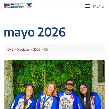
Skip
MENU
to
content
mayo 2026
>
>
>
05
CVG
Noticias
2026