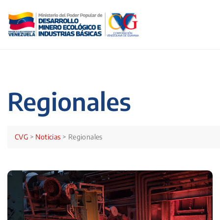
Skip
to
content
Regionales
CVG
>
Noticias
>
Regionales