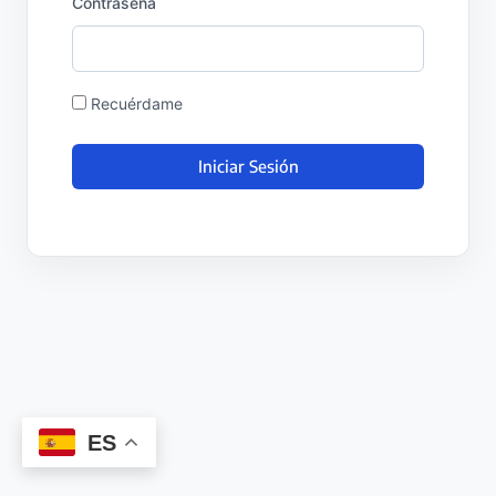
Contraseña
Recuérdame
ES