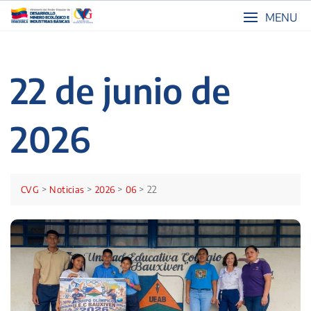
Skip
MENU
to
content
22 de junio de
2026
>
>
>
>
22
CVG
Noticias
2026
06