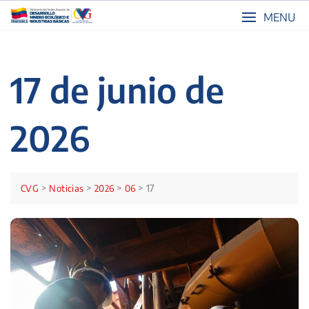
Skip
MENU
to
content
17 de junio de
2026
>
>
>
>
17
CVG
Noticias
2026
06