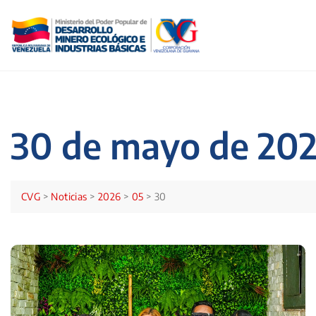
Skip
to
content
30 de mayo de 20
CVG
>
Noticias
>
2026
>
05
>
30