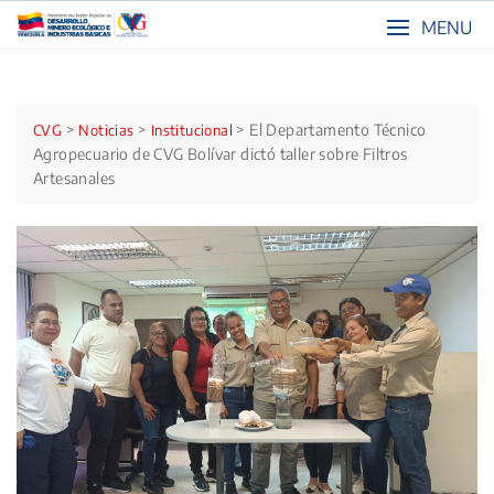
Skip
MENU
to
content
>
>
>
El Departamento Técnico
CVG
Noticias
Institucional
Agropecuario de CVG Bolívar dictó taller sobre Filtros
Artesanales